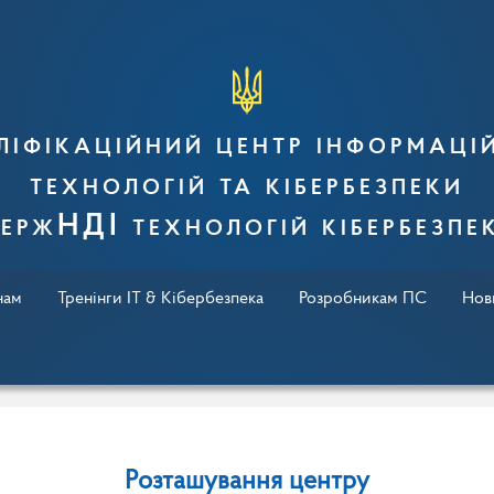
ліфікаційний центр інформаці
технологій та кібербезпеки
ержНДІ технологій кібербезпе
чам
Тренінги IT & Кібербезпека
Розробникам ПС
Нов
Розташування центру