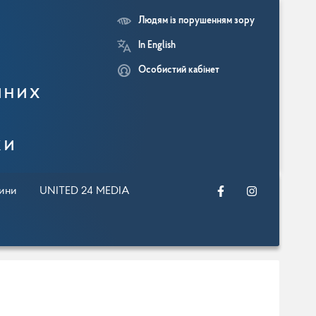
Людям із порушенням зору
In English
Особистий кабінет
йних
ки
ини
UNITED 24 MEDIA