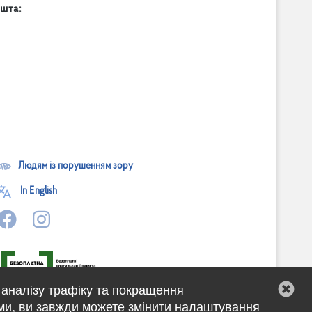
шта:
Людям із порушенням зору
In English
 аналізу трафіку та покращення
ми, ви завжди можете змінити налаштування