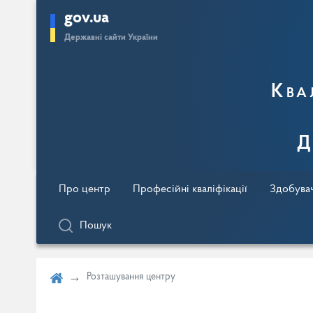
gov.ua
Перейти
Державні сайти України
до
основного
вмісту
Ква
Д
Про центр
Професійні кваліфікації
Здобува
Пошук
Розташування центру