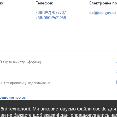
их
Телефон:
Електронна по
+38(097)7077737
qc@cip.gov.ua
+38(050)9621958
язку та захисту інформації
ня та пропозиції надсилайте на
овідомте про це.
ібні технології. Ми використовуємо файли cookie для
ви не бажаєте щоб вказані дані опрацьовувались на
 Commons Attribution 4.0