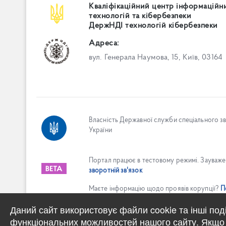
Кваліфікаційний центр інформаційн
технологій та кібербезпеки
ДержНДІ технологій кібербезпеки
Адреса:
вул. Генерала Наумова, 15, Київ, 03164
Власність Державної служби спеціального зв'
України
Портал працює в тестовому режимі. Зауважен
зворотній зв'язок
Маєте інформацію щодо проявів корупції?
П
Даний сайт використовує файли cookie та інші под
функціональних можливостей нашого сайту. Якщо 
Увесь вміст доступний за ліцензією
Creative