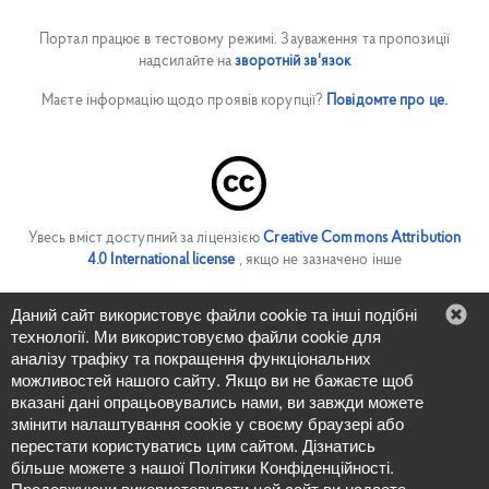
Портал працює в тестовому режимі. Зауваження та пропозиції
надсилайте на
зворотній зв'язок
Маєте інформацію щодо проявів корупції?
Повідомте про це.
Увесь вміст доступний за ліцензією
Creative Commons Attribution
4.0 International license
, якщо не зазначено інше
Людям із порушенням зору
Даний сайт використовує файли cookie та інші подібні
технології. Ми використовуємо файли cookie для
In English
аналізу трафіку та покращення функціональних
можливостей нашого сайту. Якщо ви не бажаєте щоб
вказані дані опрацьовувались нами, ви завжди можете
змінити налаштування cookie у своєму браузері або
перестати користуватись цим сайтом. Дізнатись
більше можете з нашої Політики Конфіденційності.
Продовжуючи використовувати цей сайт ви надаєте