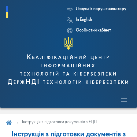
Людям із порушенням зору
Перейти
In English
до
основного
Особистий кабінет
вмісту
Кваліфікаційний центр
інформаційних
технологій та кібербезпеки
ДержНДІ технологій кібербезпеки
Інструкція з підготовки документів з ЕЦП
Інструкція з підготовки документів з