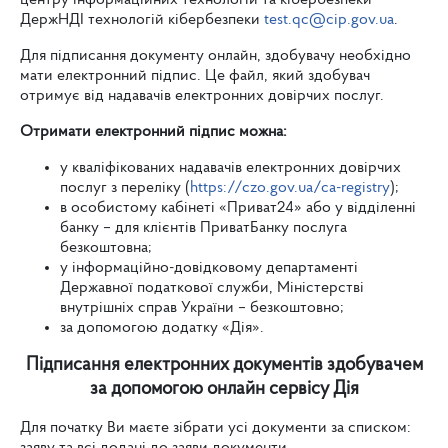
центру інформаційних технологій та кібербезпеки
ДержНДІ технологій кібербезпеки
test.qc@cip.gov.ua
.
Для підписання документу онлайн, здобувачу необхідно
мати електронний підпис. Це файл, який здобувач
отримує від надавачів електронних довірчих послуг.
Отримати електронний підпис можна:
у кваліфікованих надавачів електронних довірчих
послуг з переліку (
https://czo.gov.ua/ca-registry
);
в особистому кабінеті «Приват24» або у відділенні
банку –­ для клієнтів ПриватБанку послуга
безкоштовна;
у інформаційно-довідковому департаменті
Державної податкової служби, Міністерстві
внутрішніх справ України – безкоштовно;
за допомогою додатку «Дія».
Підписання електронних документів здобувачем
за допомогою онлайн сервісу Дія
Для початку Ви маєте зібрати усі документи за списком: