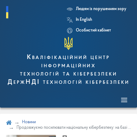
Людям із порушенням зору
Перейти
In English
до
основного
Особистий кабінет
вмісту
Кваліфікаційний центр
інформаційних
технологій та кібербезпеки
ДержНДІ технологій кібербезпеки
Новини
Продовжуємо посилювати національну кібербезпеку: на базі КНУ ім. Тараса Шевченка відкрито кіберполігон