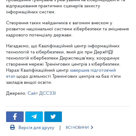
відпрацювання практичних сценаріїв захисту
інформаційних систем.
Створення таких майданчиків є вагомим внеском у
розвиток національної системи кібербезпеки та зміцнення
кадрового потенціалу держави.
Нагадаємо, що Кваліфікаційний центр інформаційних
технологій та кібербезпеки, який діє при ДержНДІ
технологій кібербезпеки Держспецзв’язку, координує
створення мережі Тренінгових центрів з кібербезпеки.
Наразі Кваліфікаційний центр
завершив підготовчий
етап
щодо діяльності Тренінгових центрів на базі п’яти
закладів вищої освіти.
Джерело:
Сайт ДССЗЗІ
|
Версія для друку
ВСІ НОВИНИ