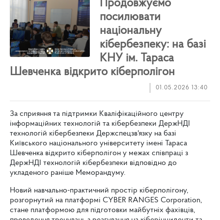
Продовжуємо
посилювати
національну
кібербезпеку: на базі
КНУ ім. Тараса
Шевченка відкрито кіберполігон
01.05.2026 13:40
За сприяння та підтримки Кваліфікаційного центру
інформаційних технологій та кібербезпеки ДержНДІ
технологій кібербезпеки Держспецзв'язку на базі
Київського національного університету імені Тараса
Шевченка відкрито кіберполігон у межах співпраці з
ДержНДІ технологій кібербезпеки відповідно до
укладеного раніше Меморандуму.
Новий навчально-практичний простір кіберполігону,
розгорнутий на платформі CYBER RANGES Corporation,
стане платформою для підготовки майбутніх фахівців,
проведення тренувань з реагування на кіберінциденти та